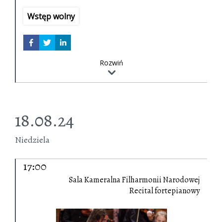
Francesco Maria Veracini
Sonata d-moll
op. 2 nr 12
Wstęp wolny
Pietro Antonio Locatelli
Sonata d-moll
op. 6 nr 12
Rozwiń
18.08.24
Niedziela
17:00
Sala Kameralna Filharmonii Narodowej
Recital fortepianowy