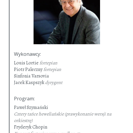
Wykonawcy
:
Louis Lortie
fortepian
Piotr Paleczny
fortepian
Sinfonia Varsovia
Jacek Kaspszyk
dyrygent
Program
:
Paweł Szymański
Cztery tańce heweliańskie (prawykonanie wersji na
orkiestrę)
Fryderyk Chopin