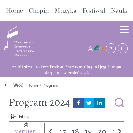
Home
Chopin
Muzyka
Festiwal
Nauka
A
22. Międzynarodowy Festiwal Muzyczny Chopin i jego Europa
sierpień – wrzesień 2026
Wróć
Home
/
Program
Program
2024
Filtruj
17
18
19
20
21
2
sierpień
w