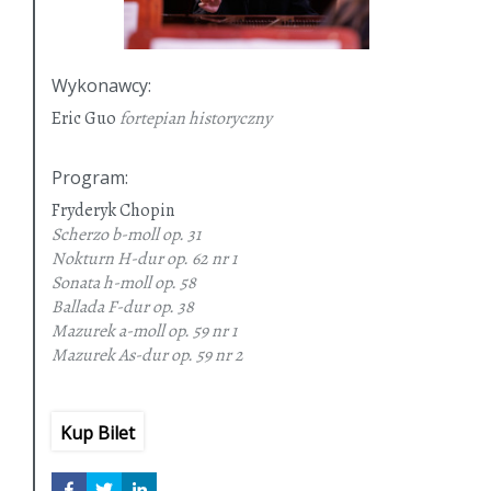
Wykonawcy
:
Eric Guo
fortepian historyczny
Program
:
Fryderyk Chopin
Scherzo b-moll
op. 31
Nokturn H-dur
op. 62 nr 1
Sonata h-moll
op. 58
Ballada F-dur
op. 38
Mazurek a-moll
op. 59 nr 1
Mazurek As-dur
op. 59 nr 2
Mazurek fis-moll
op. 59 nr 3
Sonata b-moll
op. 35
Kup Bilet