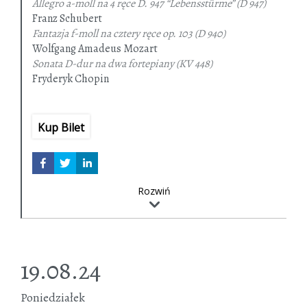
Allegro a-moll na 4 ręce D. 947 “Lebensstürme”
(D 947)
Franz Schubert
Fantazja f-moll na cztery ręce
op. 103 (D 940)
Wolfgang Amadeus Mozart
Sonata D-dur na dwa fortepiany
(KV 448)
Fryderyk Chopin
Rondo C-dur
[op. 73] (WN 15)
Kup Bilet
Rozwiń
19.08.24
Poniedziałek