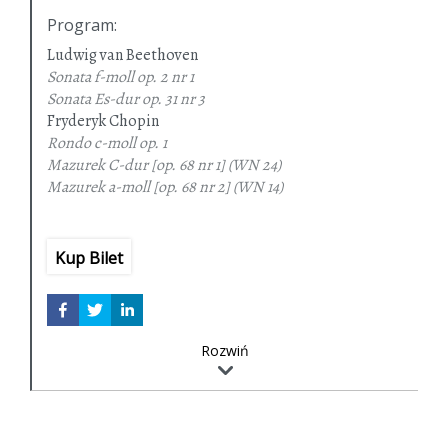
Program
:
Ludwig van Beethoven
Sonata f-moll
op. 2 nr 1
Sonata Es-dur op. 31 nr 3
Fryderyk Chopin
Rondo c-moll
op. 1
Mazurek C-dur
[op. 68 nr 1] (WN 24)
Mazurek a-moll
[op. 68 nr 2] (WN 14)
Mazurek F-dur
[op. 68 nr 3] (WN 25)
Mazurek f-moll
[op. 68 nr 4] (WN 65)
Berceuse Des-dur
op. 57
Kup Bilet
Ferenc Liszt
Au lac de Wallenstadt
Pastorale
Les cloches de Geneve
Rozwiń
Valleé d’Obermann