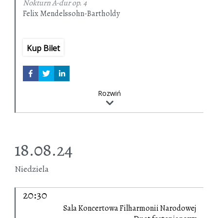
Nokturn A-dur
op. 4
Felix Mendelssohn-Bartholdy
Sonata fortepianowa
op. 6
Johannes Brahms
Rapsodia h-moll
op. 79 nr 1
Kup Bilet
Ballada H-dur
op. 10 nr 4
6 Klavierstücke op. 118
Rozwiń
18.08.24
Niedziela
20:30
Sala Koncertowa Filharmonii Narodowej