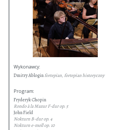
Wykonawcy
:
Dmitry Ablogin
fortepian, fortepian historyczny
Program
:
Fryderyk Chopin
Rondo à la Mazur F-dur
op. 5
John Field
Nokturn B-dur
op. 4
Nokturn e-moll
op. 10