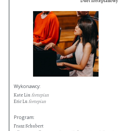
Duet fortepianowy
Wykonawcy
:
Kate Liu
fortepian
Eric Lu
fortepian
Program
:
Franz Schubert