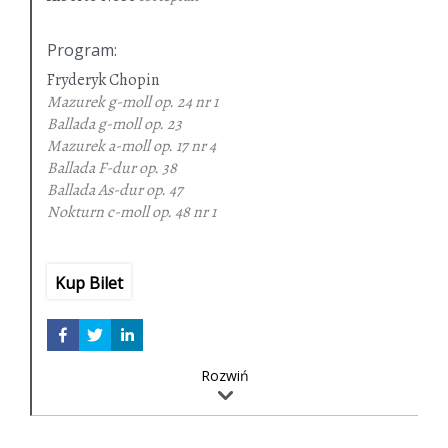
Program
:
Fryderyk Chopin
Mazurek g-moll
op. 24 nr 1
Ballada g-moll
op. 23
Mazurek a-moll
op. 17 nr 4
Ballada F-dur
op. 38
Ballada As-dur
op. 47
Nokturn c-moll
op. 48 nr 1
Fantazja f-moll
op. 49
Ballada f-moll
op. 52
Kup Bilet
Rozwiń