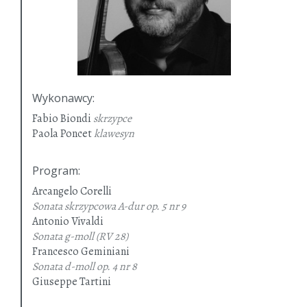
Wykonawcy
:
Fabio Biondi
skrzypce
Paola Poncet
klawesyn
Program
:
Arcangelo Corelli
Sonata skrzypcowa A-dur
op. 5 nr 9
Antonio Vivaldi
Sonata g-moll
(RV 28)
Francesco Geminiani
Sonata d-moll
op. 4 nr 8
Giuseppe Tartini
Sonata g-moll „Didone abbandonata”
op. 1 nr 10