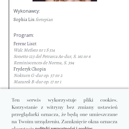
Wykonawcy
:
Sophia Liu
fortepian
Program
:
Ferenc Liszt
Walc Mefisto nr 1 S 514
Sonetto 123 del Petrarca As-dur, S. 161 nr 6
Reminiscences de Norma, S. 394
Fryderyk Chopin
Nokturn G-dur
op. 37 nr 2
Mazurek B-dur
op. 17 nr 1
Mazurek e-moll
op. 17 nr 2
Mazurek As-dur
op. 17 nr 3
Ten serwis wykorzystuje pliki cookies.
Mazurek a-moll
op. 17 nr 4
Kup Bilet
Korzystanie z witryny bez zmiany ustawień
Rondo à la Mazur F-dur
op. 5
Wariacje B-dur na temat „Là ci darem la mano” z opery
przeglądarki oznacza, że będą one umieszczane
„Don Giovanni” Mozarta
op. 2
na Twoim urządzeniu. Zamknięcie okna oznacza
akceptację
polityki prywatności i cookies.
Rozwiń