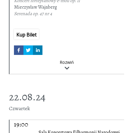
Koncert fortepianowy e-moll
op. 11
Mieczysław Wajnberg
Serenada
op. 47 nr 4
Witold Lutosławski
Koncert fortepianowy
Kup Bilet
Rozwiń
22.08.24
Czwartek
19:00
Sala Koncertowa Filharmonii Narodowej