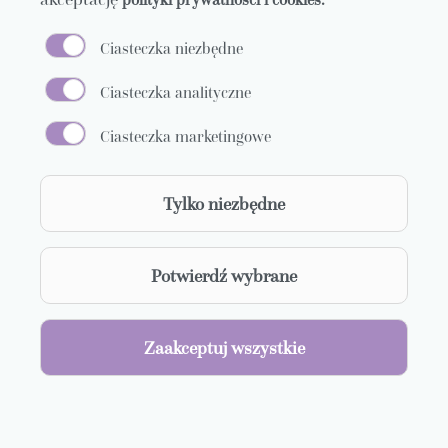
Ciasteczka niezbędne
Ciasteczka analityczne
24.08.24
Ciasteczka marketingowe
Sobota
Tylko niezbędne
20:30
Studio Koncertowe Polskiego Radia im. Witolda
Lutosławskiego
Potwierdź wybrane
Koncert Symfoniczny
Zaakceptuj wszystkie