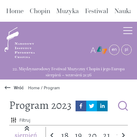
Home
Chopin
Muzyka
Festiwal
Nauka
A
22. Międzynarodowy Festiwal Muzyczny Chopin i jego Europa
sierpień – wrzesień 2026
Wróć
Home
/
Program
Program
2023
Filtruj
18
19
20
21
22
2
sierpień
w