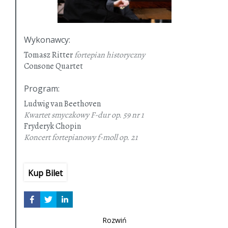
Wykonawcy
:
Tomasz Ritter
fortepian historyczny
Consone Quartet
Program
:
Ludwig van Beethoven
Kwartet smyczkowy F-dur op. 59 nr 1
Fryderyk Chopin
Koncert fortepianowy f-moll
op. 21
Kup Bilet
Rozwiń