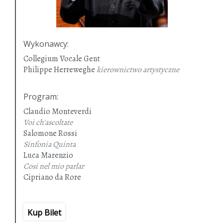
Wykonawcy
:
Collegium Vocale Gent
Philippe Herreweghe
kierownictwo artystyczne
Program
:
Claudio Monteverdi
Voi ch'ascoltate
Salomone Rossi
Sinfonia Quinta
Luca Marenzio
Cosi nel mio parlar
Cipriano da Rore
Vergine tal'è terra
Claudio Monteverdi
Oimè il bel viso
Kup Bilet
Cipriano da Rore