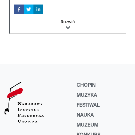
Io canterei d'amore
Luzzasco Luzzaschi
Quivi sospiri
Rozwiń
Giuseppe Scarani
Sonata sesta a due soprani
Marco da Gagliano
Vergine Bella
Claudio Monteverdi
O ciechi, ciechi !
Luca Marenzio
Solo e pensoso
Cipriano da Rore
Vergine sol'al mondo
CHOPIN
Cipriano da Rore
MUZYKA
Mia Benigna Fortuna
Orlando di Lasso
FESTIWAL
S'una fede amorosa
NAUKA
Claudio Monteverdi
Hor che'l ciel e la terra
MUZEUM